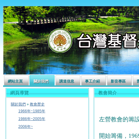
左營長老教會
網站主頁
關於我們
講道信息
事工介紹
影音專區
網頁導覽
教會簡介
關於我們
»
教會歷史
1966年~1985年
左營教會的籌設
1986年~2005年
2006年~
開始籌備，19