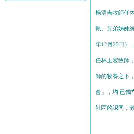
楊清吉牧師任
執、兄弟姊妹經
年12月25日
任林正宏牧師
師的牧養之下
會」，均 已
社區的認同，