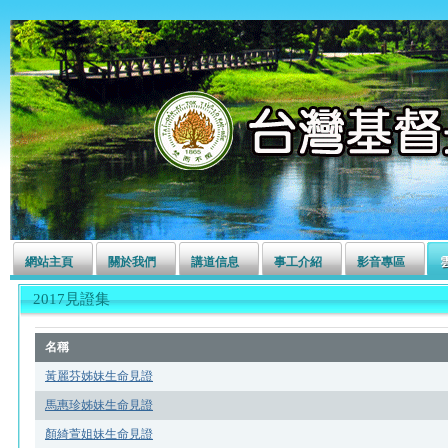
左營長老教會
網站主頁
關於我們
講道信息
事工介紹
影音專區
2017見證集
名稱
黃麗芬姊妹生命見證
馬惠珍姊妹生命見證
顏綺萱姐妹生命見證