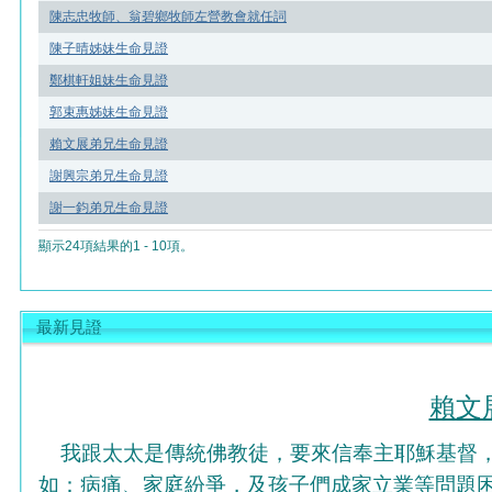
陳志忠牧師、翁碧鄉牧師左營教會就任詞
陳子晴姊妹生命見證
鄭棋軒姐妹生命見證
郭束惠姊妹生命見證
賴文展弟兄生命見證
謝興宗弟兄生命見證
謝一鈞弟兄生命見證
顯示24項結果的1 - 10項。
最新見證
賴文
我跟太太是傳統佛教徒，要來信奉主耶穌基督
如：病痛、家庭紛爭，及孩子們成家立業等問題