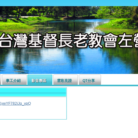
事工介紹
影音專區
雲彩見證
QT分享
KywYF782iJq_vpQ