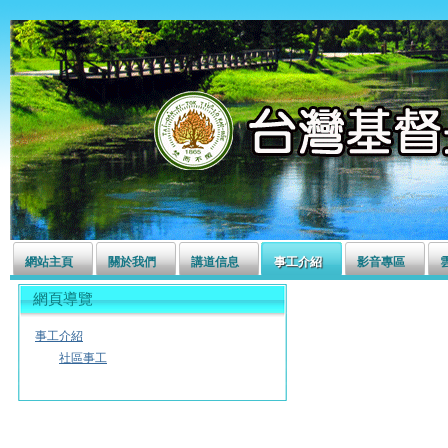
左營長老教會
網站主頁
關於我們
講道信息
事工介紹
影音專區
網頁導覽
事工介紹
社區事工