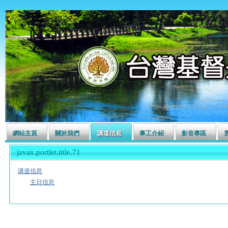
左營長老教會
網站主頁
關於我們
講道信息
事工介紹
影音專區
javax.portlet.title.71
講道信息
主日信息