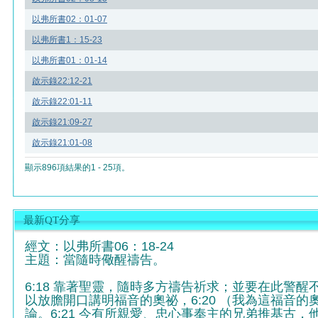
以弗所書02：01-07
以弗所書1：15-23
以弗所書01：01-14
啟示錄22:12-21
啟示錄22:01-11
啟示錄21:09-27
啟示錄21:01-08
顯示896項結果的1 - 25項。
最新QT分享
經文：以弗所書06：18-24
主題：當隨時儆醒禱告。
6:18 靠著聖靈，隨時多方禱告祈求；並要在此警醒
以放膽開口講明福音的奧祕，6:20 （我為這福音
論。6:21 今有所親愛、忠心事奉主的兄弟推基古