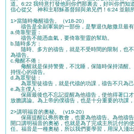
道。6:22 我特意打發他到你們那裏去，好叫你們知
信心從父 神和主耶穌基督歸與弟兄們！6:24 並
1>當隨時儆醒禱告。（v18-20）
禱告是全副軍裝的一部份，是擊退仇敵撒旦最有
a.倚靠聖靈：
禱告不能憑血氣，要倚靠聖靈的幫助。
b.隨時多方：
隨時、多方的禱告，就是不受時間的限制，也不受
為禱告。
c.儆醒不倦：
儆醒就是保持警覺，不沈睡，保隨時保持清醒、戒
持恆心的禱告。
d.為眾聖徒：
為眾聖徒禱告，就是代禱的功課，禱告不只為己
e.為主僕人：
保羅最後也不忘記提醒為他禱告，使他得著口才，
放膽講論。為上帝的僕禱告，也是十分重要的功課
2>講明福音的奧秘。（v19-20）
保羅提醒以弗所教會，也要為他禱告。為他禱告的
開口講明福音的奧祕，也就是為了完成主所託付的
任。福音是一種奧秘，所以我們要學習，用深入淺