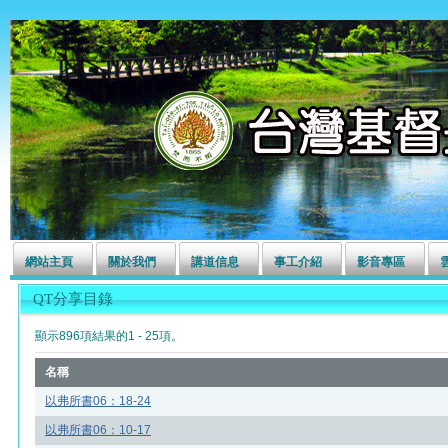
左營長老教會
網站主頁
關於我們
講道信息
事工介紹
影音專區
QT分享目錄
顯示896項結果的1 - 25項。
名稱
以弗所書06：18-24
以弗所書06：10-17