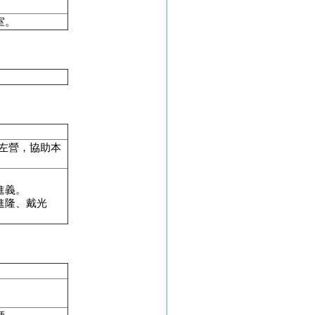
室。
至左營，協助本
進義。
進隆、戴光