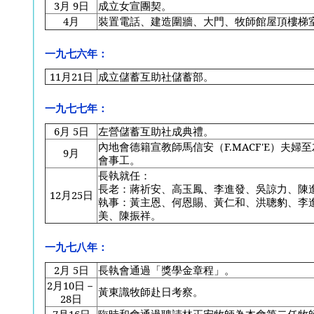
3
月 9日
成立女宣團契。
4
月
裝置電話、建造圍牆、大門、牧師館屋頂樓梯
一九七六年：
11
月21日
成立儲蓄互助社儲蓄部。
一九七七年：
6
月 5日
左營儲蓄互助社成典禮。
內地會德籍宣教師馬信安（F.MACF'E）夫婦
9
月
會事工。
長執就任：
長老：蔣祈安、高玉鳳、李進發、吳諒力、陳
12
月25日
執事：黃主恩、何恩賜、黃仁和、洪聰豹、李
美、陳振祥。
一九七八年：
2
月 5日
長執會通過「獎學金章程」。
2
月10日－
黃東識牧師赴日考察。
28日