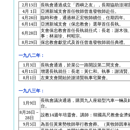
2
月15日
長執會通過成立「西嶼之友」，長期協助澎湖
4
月 1日
亞洲新城支會首任牧師曾進發牧師赴任。
4
月26日
臨時和會，通過林正宏牧師續任，任期四年。
6
月14日
亞洲新城支會（保忠教會）選舉首任長執。
支會保忠教會首任長執就任式：長老：謝木強
6
月28日
事：林淑珍、柯昭宗。
8
月29日
保忠教會獻堂式及首任曾進發牧師就任典禮。
一九八二年：
1
月3日
長執會通過，於菜公一路開設第二間支會。
4
月11日
增選長執就任：長老：黃仁和。執事：謝清賢
8
月1日
左東支會開始於謝清賢執事宅聚會。
一九八三年：
長執會議決通過，購買九人座箱型汽車一輛及
1
月9日
台。
8
月26日－
設教14週年培靈會。講師：韓國高尺教會金濟
28日
9
月5日
為首任黃東勢牧師舉行教會葬。（黃牧師因車