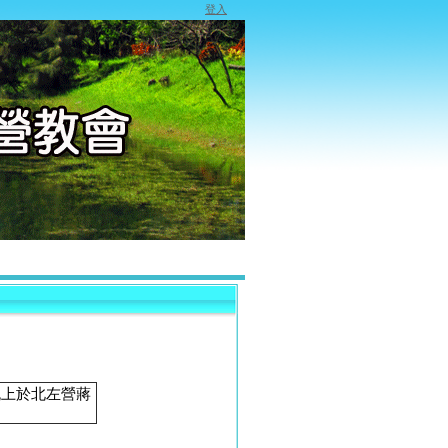
登入
晚上於北左營蔣