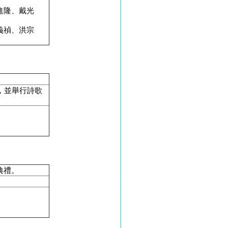
進隆、戴光
義禎、洪宗
。
，並舉行詩歌
典禮。