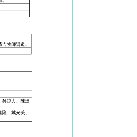
師。
。
清吉牧師講道。
、吳諒力、陳進
進隆、戴光美、