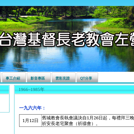
事工介紹
影音專區
雲彩見證
QT分享
1966~1985年
一九六六年：
舊城教會長執會議決自1月26日起，每禮拜三
1
月12日
祈安長老宅聚會（祈禱會）。