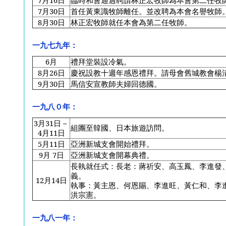
7
月16日
臨時和會通過聘請林正宏牧師為本會第二任牧
7
月30日
首任黃東識牧師離任。並改聘為本會名譽牧師
8
月30日
林正宏牧師就任本會為第二任牧師。
一九七九年：
6
月
禮拜堂裝設冷氣。
8
月26日
慶祝設教十週年感恩禮拜。請母會舊城教會楊
9
月30日
馬信安宣教師夫婦回德國。
一九八０年：
3
月31日－
組團至韓國、日本旅遊訪問。
4月11日
5
月11日
亞洲新城支會開始禮拜。
9
月 7日
亞洲新城支會開幕典禮。
長執就任式：長老：蔣祈安、高玉鳳、李進發
義。
12
月14日
執事：黃主恩、何恩賜、李進旺、黃仁和、李
洪宗憲。
一九八一年：