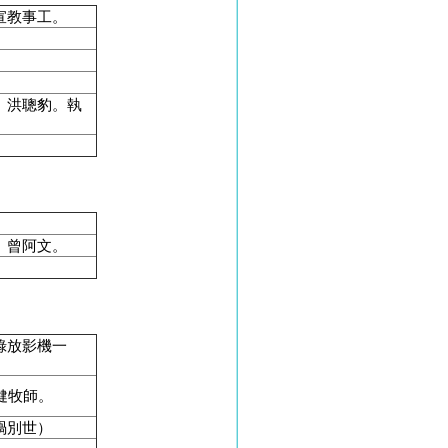
宣教事工。
、洪聰豹。執
、曾阿文。
錄放影機一
健牧師。
禍別世）