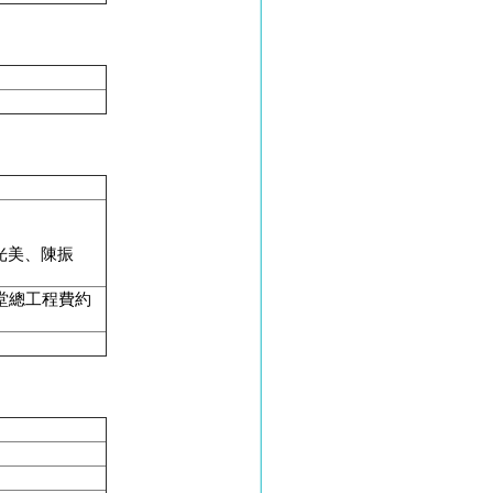
光美、陳振
堂總工程費約
。