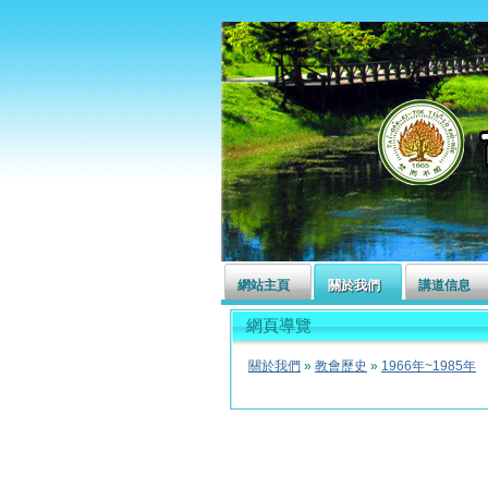
左營長老教會
網站主頁
關於我們
講道信息
網頁導覽
關於我們
»
教會歷史
»
1966年~1985年