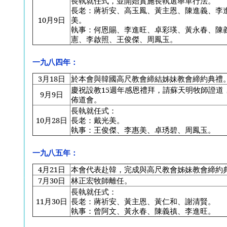
長執就任式，並開始實施長執選舉單行法。
長老：蔣祈安、高玉鳳、黃主恩、陳進義、李
10
月9日
美。
執事：何恩賜、李進旺、卓彩瑛、黃永春、陳
憲、李啟照、王俊傑、周鳳玉。
一九八四年：
3
月18日
於本會與韓國高尺教會締結姊妹教會締約典禮
慶祝設教15週年感恩禮拜，請蘇天明牧師證道
9
月9日
佈道會。
長執就任式：
10
月28日
長老：戴光美。
執事：王俊傑、李惠美、卓琇碧、周鳳玉。
一九八五年：
4
月21日
本會代表赴韓，完成與高尺教會姊妹教會締約
7
月30日
林正宏牧師離任。
長執就任式：
11
月30日
長老：蔣祈安、黃主恩、黃仁和、謝清賢。
執事：曾阿文、黃永春、陳義禛、李進旺。