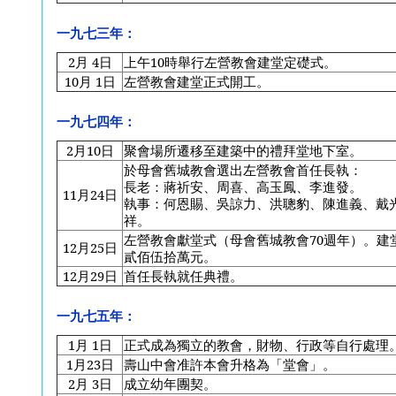
一九七三年：
2
月 4日
上午10時舉行左營教會建堂定礎式。
10
月 1日
左營教會建堂正式開工。
一九七四年：
2
月10日
聚會場所遷移至建築中的禮拜堂地下室。
於母會舊城教會選出左營教會首任長執：
長老：蔣祈安、周喜、高玉鳳、李進發。
11
月24日
執事：何恩賜、吳諒力、洪聰豹、陳進義、戴
祥。
左營教會獻堂式（母會舊城教會70週年）。建
12
月25日
貳佰伍拾萬元。
12
月29日
首任長執就任典禮。
一九七五年：
1
月 1日
正式成為獨立的教會，財物、行政等自行處理
1
月23日
壽山中會准許本會升格為「堂會」。
2
月 3日
成立幼年團契。