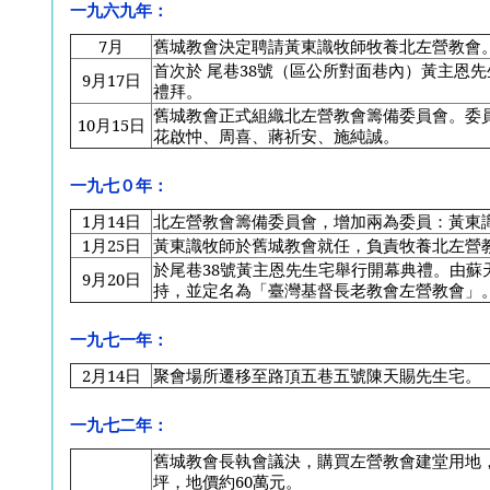
一九六九年：
7
月
舊城教會決定聘請黃東識牧師牧養北左營教會
首次於 尾巷38號（區公所對面巷內）黃主恩
9
月17日
禮拜。
舊城教會正式組織北左營教會籌備委員會。委
10
月15日
花啟忡、周喜、蔣祈安、施純誠。
一九七０年：
1
月14日
北左營教會籌備委員會，增加兩為委員：黃東
1
月25日
黃東識牧師於舊城教會就任，負責牧養北左營
於尾巷38號黃主恩先生宅舉行開幕典禮。由蘇
9
月20日
持，並定名為「臺灣基督長老教會左營教會」
一九七一年：
2
月14日
聚會場所遷移至路頂五巷五號陳天賜先生宅。
一九七二年：
舊城教會長執會議決，購買左營教會建堂用地，
坪，地價約60萬元。