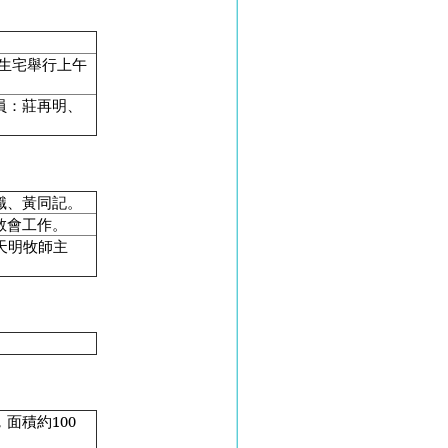
。
先生宅舉行上午
員：莊再明、
識、黃同記。
教會工作。
天明牧師主
。
面積約100