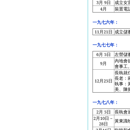
3
月 9日
成立女
4
月
裝置電
一九七六年：
11
月21日
成立儲
一九七七年：
6
月 5日
左營儲
內地會德
9
月
會事工
長執就
長老：
12
月25日
執事：
美、陳
一九七八年：
2
月 5日
長執會
2
月10日－
黃東識
28日