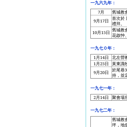
一九六九年：
7
月
舊城教
首次於
9
月17日
禮拜。
舊城教
10
月15日
花啟忡
一九七０年：
1
月14日
北左營
1
月25日
黃東識
於尾巷
9
月20日
持，並
一九七一年：
2
月14日
聚會場
一九七二年：
舊城教
坪，地