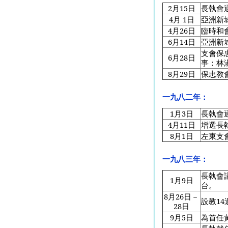
2
月15日
長執會
4
月 1日
亞洲新
4
月26日
臨時和
6
月14日
亞洲新
支會保
6
月28日
事：林
8
月29日
保忠教
一九八二年：
1
月3日
長執會
4
月11日
增選長
8
月1日
左東支
一九八三年：
長執會
1
月9日
台。
8
月26日－
設教1
28日
9
月5日
為首任