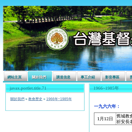
左營長老教會
網站主頁
關於我們
講道信息
事工介紹
影音專區
javax.portlet.title.71
1966~1985年
關於我們
»
教會歷史
»
1966年~1985年
一九六六年：
舊城教
1
月12日
祈安長