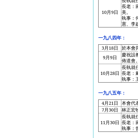
長執就
長老：
10
月9日
美。
執事：
憲、李
一九八四年：
3
月18日
於本會
慶祝設
9
月9日
佈道會
長執就
10
月28日
長老：
執事：
一九八五年：
4
月21日
本會代
7
月30日
林正宏
長執就
11
月30日
長老：
執事：