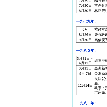
7
月16日
臨時和
7
月30日
首任黃
8
月30日
林正宏
一九七九年：
6
月
禮拜堂
8
月26日
慶祝設
9
月30日
馬信安
一九八０年：
3
月31日－
組團至
4月11日
5
月11日
亞洲新
9
月 7日
亞洲新
長執就
義。
12
月14日
執事：
洪宗憲
一九八一年：