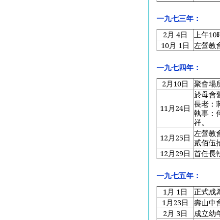
一九七三年：
2
月 4日
上午1
10
月 1日
左營教
一九七四年：
2
月10日
聚會場
於母會
長老：
11
月24日
執事：
祥。
左營教
12
月25日
貳佰伍
12
月29日
首任長
一九七五年：
1
月 1日
正式成
1
月23日
壽山中
2
月 3日
成立幼