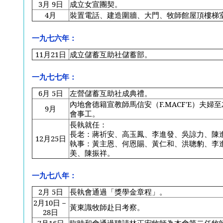
3
月 9日
成立女宣團契。
4
月
裝置電話、建造圍牆、大門、牧師館屋頂樓梯
一九七六年：
11
月21日
成立儲蓄互助社儲蓄部。
一九七七年：
6
月 5日
左營儲蓄互助社成典禮。
內地會德籍宣教師馬信安（F.MACF'E）夫婦
9
月
會事工。
長執就任：
長老：蔣祈安、高玉鳳、李進發、吳諒力、陳
12
月25日
執事：黃主恩、何恩賜、黃仁和、洪聰豹、李
美、陳振祥。
一九七八年：
2
月 5日
長執會通過「獎學金章程」。
2
月10日－
黃東識牧師赴日考察。
28日