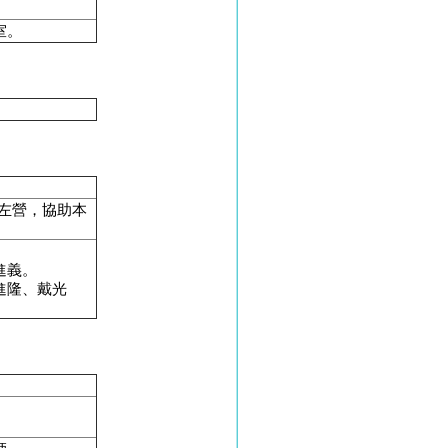
室。
至左營，協助本
進義。
進隆、戴光