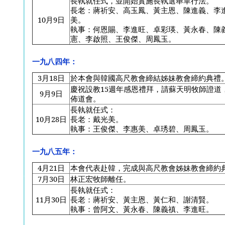
長執就任式，並開始實施長執選舉單行法。
長老：蔣祈安、高玉鳳、黃主恩、陳進義、李
10
月9日
美。
執事：何恩賜、李進旺、卓彩瑛、黃永春、陳
憲、李啟照、王俊傑、周鳳玉。
一九八四年：
3
月18日
於本會與韓國高尺教會締結姊妹教會締約典禮
慶祝設教15週年感恩禮拜，請蘇天明牧師證道
9
月9日
佈道會。
長執就任式：
10
月28日
長老：戴光美。
執事：王俊傑、李惠美、卓琇碧、周鳳玉。
一九八五年：
4
月21日
本會代表赴韓，完成與高尺教會姊妹教會締約
7
月30日
林正宏牧師離任。
長執就任式：
11
月30日
長老：蔣祈安、黃主恩、黃仁和、謝清賢。
執事：曾阿文、黃永春、陳義禛、李進旺。