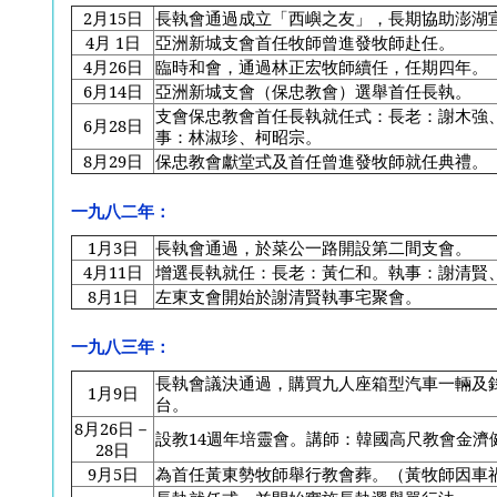
2
月15日
長執會通過成立「西嶼之友」，長期協助澎湖
4
月 1日
亞洲新城支會首任牧師曾進發牧師赴任。
4
月26日
臨時和會，通過林正宏牧師續任，任期四年。
6
月14日
亞洲新城支會（保忠教會）選舉首任長執。
支會保忠教會首任長執就任式：長老：謝木強
6
月28日
事：林淑珍、柯昭宗。
8
月29日
保忠教會獻堂式及首任曾進發牧師就任典禮。
一九八二年：
1
月3日
長執會通過，於菜公一路開設第二間支會。
4
月11日
增選長執就任：長老：黃仁和。執事：謝清賢
8
月1日
左東支會開始於謝清賢執事宅聚會。
一九八三年：
長執會議決通過，購買九人座箱型汽車一輛及
1
月9日
台。
8
月26日－
設教14週年培靈會。講師：韓國高尺教會金濟
28日
9
月5日
為首任黃東勢牧師舉行教會葬。（黃牧師因車