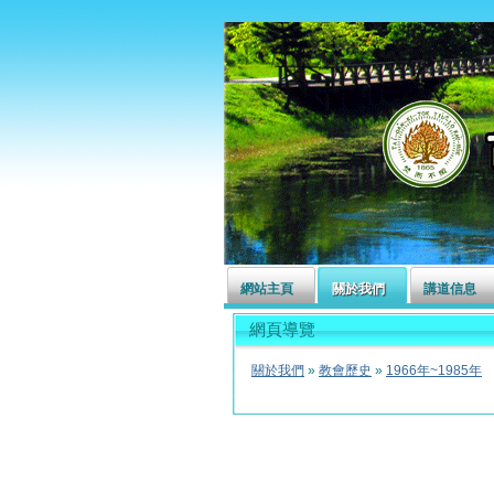
左營長老教會
網站主頁
關於我們
講道信息
網頁導覽
關於我們
»
教會歷史
»
1966年~1985年