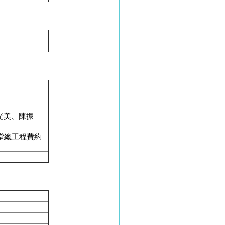
光美、陳振
堂總工程費約
。