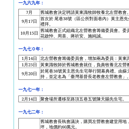
一九六九年：
7
月
舊城教會決定聘請黃東識牧師牧養北左營教會
首次於 尾巷38號（區公所對面巷內）黃主恩
9
月17日
禮拜。
舊城教會正式組織北左營教會籌備委員會。委
10
月15日
花啟忡、周喜、蔣祈安、施純誠。
一九七０年：
1
月14日
北左營教會籌備委員會，增加兩為委員：黃東
1
月25日
黃東識牧師於舊城教會就任，負責牧養北左營
於尾巷38號黃主恩先生宅舉行開幕典禮。由蘇
9
月20日
持，並定名為「臺灣基督長老教會左營教會」
一九七一年：
2
月14日
聚會場所遷移至路頂五巷五號陳天賜先生宅。
一九七二年：
舊城教會長執會議決，購買左營教會建堂用地，
坪，地價約60萬元。