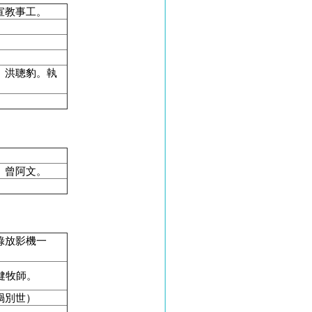
宣教事工。
、洪聰豹。執
、曾阿文。
錄放影機一
健牧師。
禍別世）