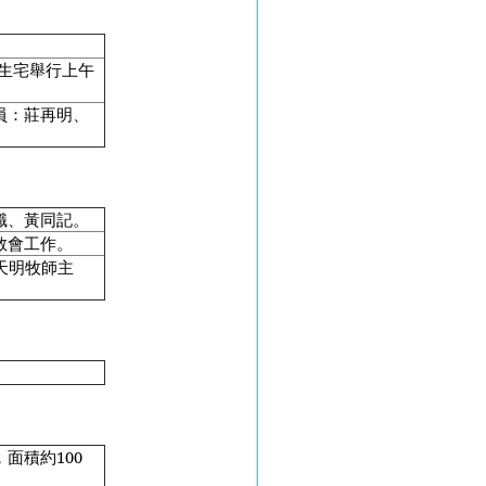
。
先生宅舉行上午
員：莊再明、
識、黃同記。
教會工作。
天明牧師主
。
面積約100