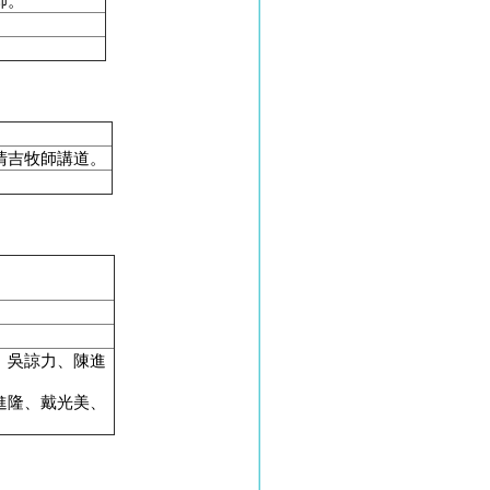
師。
。
清吉牧師講道。
、吳諒力、陳進
進隆、戴光美、