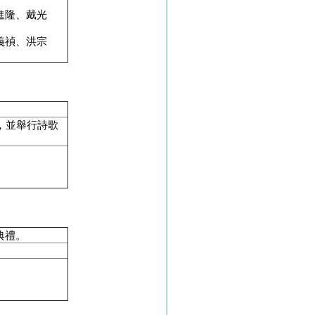
進隆、戴光
義禎、洪宗
。
，並舉行詩歌
典禮。