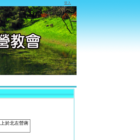
登入
晚上於北左營蔣