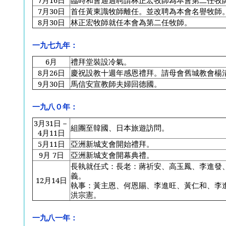
7
月16日
臨時和會通過聘請林正宏牧師為本會第二任牧
7
月30日
首任黃東識牧師離任。並改聘為本會名譽牧師
8
月30日
林正宏牧師就任本會為第二任牧師。
一九七九年：
6
月
禮拜堂裝設冷氣。
8
月26日
慶祝設教十週年感恩禮拜。請母會舊城教會楊
9
月30日
馬信安宣教師夫婦回德國。
一九八０年：
3
月31日－
組團至韓國、日本旅遊訪問。
4月11日
5
月11日
亞洲新城支會開始禮拜。
9
月 7日
亞洲新城支會開幕典禮。
長執就任式：長老：蔣祈安、高玉鳳、李進發
義。
12
月14日
執事：黃主恩、何恩賜、李進旺、黃仁和、李
洪宗憲。
一九八一年：