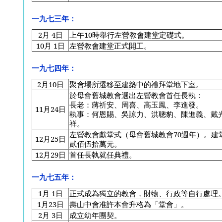
一九七三年：
2
月 4日
上午10時舉行左營教會建堂定礎式。
10
月 1日
左營教會建堂正式開工。
一九七四年：
2
月10日
聚會場所遷移至建築中的禮拜堂地下室。
於母會舊城教會選出左營教會首任長執：
長老：蔣祈安、周喜、高玉鳳、李進發。
11
月24日
執事：何恩賜、吳諒力、洪聰豹、陳進義、戴
祥。
左營教會獻堂式（母會舊城教會70週年）。建
12
月25日
貳佰伍拾萬元。
12
月29日
首任長執就任典禮。
一九七五年：
1
月 1日
正式成為獨立的教會，財物、行政等自行處理
1
月23日
壽山中會准許本會升格為「堂會」。
2
月 3日
成立幼年團契。