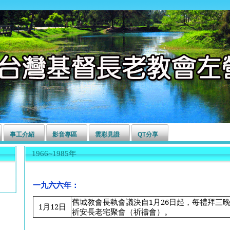
事工介紹
影音專區
雲彩見證
QT分享
1966~1985年
一九六六年：
舊城教會長執會議決自1月26日起，每禮拜三
1
月12日
祈安長老宅聚會（祈禱會）。