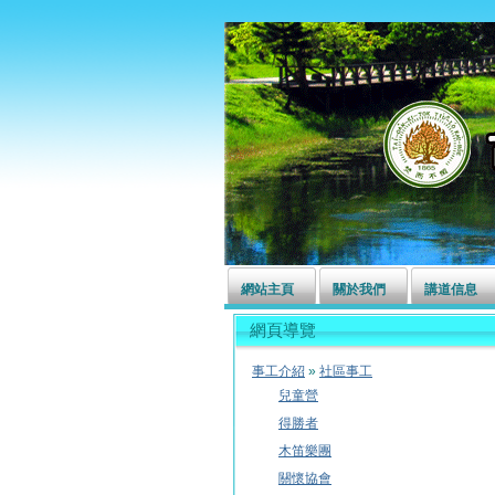
左營長老教會
網站主頁
關於我們
講道信息
網頁導覽
事工介紹
»
社區事工
兒童營
得勝者
木笛樂團
關懷協會