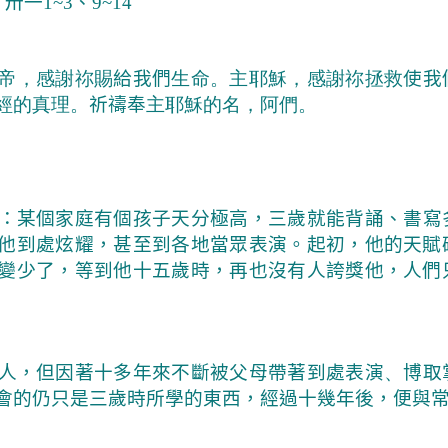
，卅一
1~3
、
9~14
帝，感謝祢賜
給我們
生命。主耶穌，感謝祢拯救
使我
經的真理。
祈禱奉
主耶穌的名，阿們。
：某個家庭有個孩子天分極高，三歲就能背誦、書寫
他到處炫耀，甚至到各地當眾表演。起初，他的天賦
變少了，等到他十五歲時，再也沒有人誇獎他，人們
人，但因著十多年來不斷被父母帶著到處表演
、
博取
會的仍只是三歲時所學的東西，經過十幾年後，便與