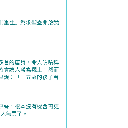
們
重生。懇求聖
靈
開啟我
多首的唐詩，令人嘖嘖稱
確實讓人嘆為觀止；然而
只說：「十五歲的孩子會
掌聲，根本沒有機會再更
常人無異了。