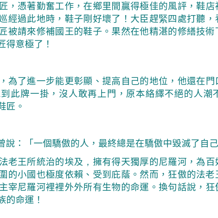
匠
，憑著勤奮工作，在鄉里間贏得極佳的風評，鞋店
巡經過此地時，鞋子剛好壞了！大臣趕
緊
四處打聽，
匠被請來修補國王的鞋子。果然在他精湛的修繕技術
匠得意極了！
，為了進一步能更彰顯、提高自己的地位，他還在門
想到此牌一掛，沒人敢再上門，原本絡繹不絕的人潮
鞋匠。
曾說：「一個驕傲的人，最終總是在驕傲中毀滅了自
法老王所統治的埃及
，
擁有得天獨厚的尼羅河，為百
圍的小國也極度依賴、受到庇蔭。然而，狂傲的法老
主宰尼羅河裡裡外外所有生物的命運。換句話說，
狂
族的命運！