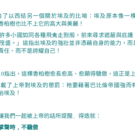
給了以西結另一個關於埃及的比喻：埃及原本像一
香柏樹也比不上它的高大與美麗！
許多小國如同各種飛
禽走獸
般，前來尋求遮蔽與庇護
茂盛。」這指出埃及的強壯並非憑藉自身的能力，而
責任、而不是誇耀自己！
10
指出，這棵香柏樹愈長愈高、愈顯得驕傲，這正是
了上帝對埃及的懲罰：祂要藉著巴比倫帝國強而有
治埃及！
讓我們一起被上帝的話所提醒
、
得造就：
掌聲時
，
不驕傲