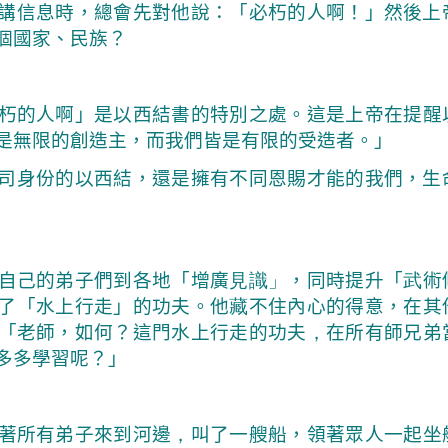
講信息時，總會先對他說：「必朽的人啊！」然後上
個國家、民族？
朽的人啊」是以西結書的特別之處。這是上帝在提醒
是無限的創造主，而我們皆是有限的受造者。」
身份的以西結，還是擁有不同恩賜才能的我們，生
自己的弟子們到各地「增廣
見識」
，同時提升「
武
術
了「水上行走」的功夫。他
藏
不住內心的得意，在其
「老師，如何？這門水上行走的功夫
，
在所有師兄弟
多多學習呢？」
著所有弟子來到河邊
，
叫了一艘船，領著眾人一起坐