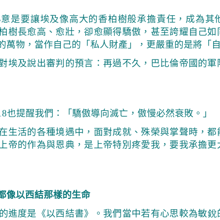
心意是要讓埃及像高大的香柏樹般承擔責任，成為其
柏樹長愈高、愈壯，卻愈顯得驕傲，甚至誇耀自己如
的萬物，當作自己的「私人財產」，更嚴重的是將「
埃及說出審判的預言：再過不久，巴比倫帝國的軍
18
也提醒我們：「驕傲導向滅亡，傲慢必然衰敗。」
生活的各種境遇中，面對成就、殊榮與掌聲時，都
上帝的作為與恩典，是上帝特別疼愛我，要我承擔更
都像以西結那樣的生命
的進度是
《以西結書》
。我們當中若有心思較為敏
銳