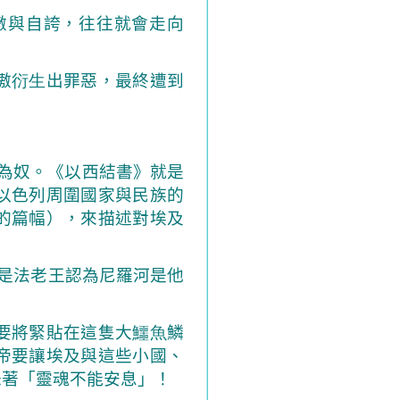
傲與自誇，往往就會走向
傲
衍生
出罪惡，最終遭到
為奴。《以西結書》就是
以色列周圍國家與民族的
的篇幅），來描述對埃及
是法老王認為尼羅河是他
要將緊貼在這隻大
鱷魚
鱗
帝要讓埃及與這些小國、
味著「靈魂不能安息」！