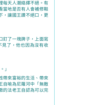
裡每天人潮絡繹不絕。有
看當地是否有人會補修鞋
下，讓國王讚不絕口，更
口釘了一塊牌子，上面寫
不見了，他也因為沒有收
己。」
姓帶來富裕的生活、帶來
王自喻為尼羅河中「無敵
傲的法老王自認為可以完