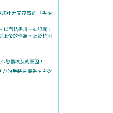
棵既壯大又茂盛的「香柏
。以西結書卅一
9
a
記載
：
是上帝的作為。上帝特別
上帝懲罰埃及的原因！
力的手將這棵香柏樹砍