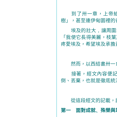
到了卅一章，上帝
樹」，甚至連伊甸園裡的
埃及的壯大
，
讓周圍
「我使它長得美麗，枝葉
疼愛埃及，希望埃及承擔
然而，以西結書卅一
接著，經文內容便記載
倒、丟棄，也就是徹底統
從這段經文的記載，
第一 面對成就
、
殊榮與