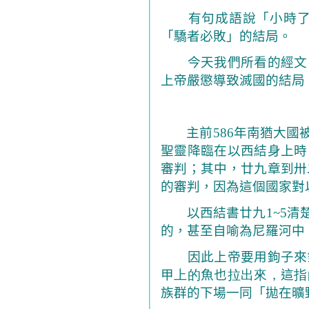
有句
成語說「小時
「驕者必敗」的結局。
今天我們所看的經文
上帝嚴懲導致滅國的結局
主前
586
年南猶大國
聖靈降臨在以西結身上時
審判；其中，廿九章到卅
的審判，因為這個國家對
以西結書廿九
1~5
清
的，甚至自喻為尼羅河中
因此上帝要用鉤子來
甲
上的
魚也
拉出來，
這
指
族群的下場一同「拋在曠