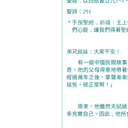
聖經：以西結書廿九
1~5
聖詩：
291
＊手按聖經，祈禱：主上
們
心眼，
讓我們得著
聖
弟
兄
姐妹：大家平安！
有一個
中國民間故事
奇。他的父母得意地帶著
經過幾年之後，掌聲漸漸
這些，很正常啊！」
原來，他雖然天
賦
過
多充實自己。因此
，
他所