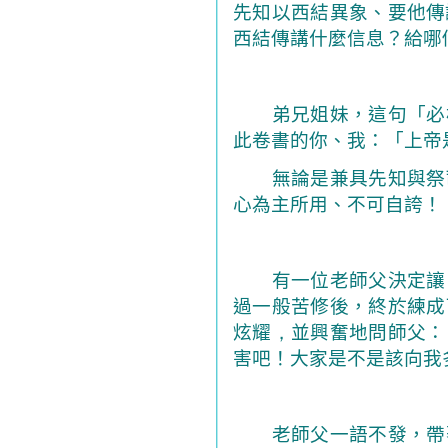
先知以西結異象、要他傳
西結傳講什麼信息？給哪
弟兄姐妹，這句「必
此卷書的你、我：「上帝
無論是兼具先知與祭司
心為主所用、不可自誇！
有一位老師父
決定讓
過一般苦修後，終於練成
炫耀
，
並興奮地問師父：
害吧！大家是不是該向我
老師父一語不發，帶