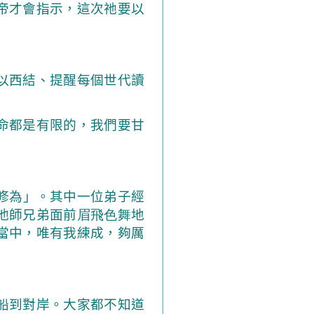
帝才會指示，這次祂要以
以西結、提醒每個世代讀
命都是有限的，我們要甘
修為」。其中一位弟子經
他師兄弟面前
眉飛色舞
地
當中，唯有我練成，夠厲
船到對岸。大家都不知道