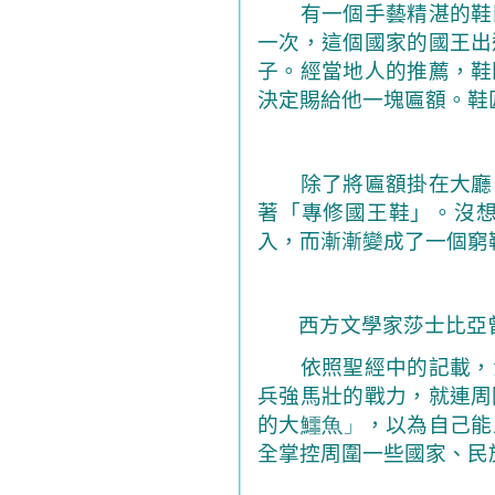
有一個手藝精湛的鞋
一次，這個國家的國王出
子。經當地人的推薦，鞋
決定賜給他一塊匾額。鞋
除了將匾額掛在大廳
著「專修國王鞋」。沒
入，而漸漸變成了一個窮
西方文學家莎士比亞
依照聖經中的記載，
兵強馬壯的戰力，就連周
的大
鱷魚」
，以為自己能
全掌控周圍一些國家、民