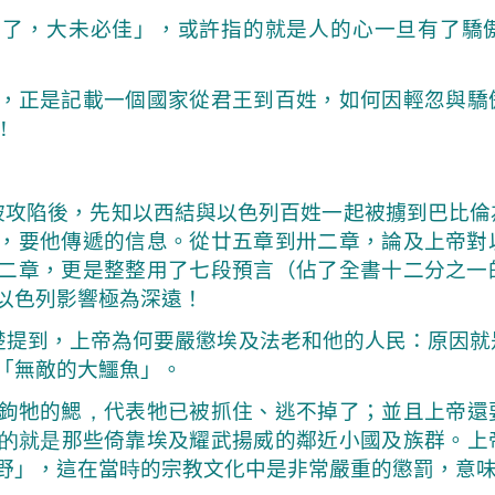
了了，大未必佳」，或許指的就是人的心一旦有了驕
，正是記載一個國家從君王到百姓，如何因輕忽與驕
！
被攻陷後，先知以西結與以色列百姓一起被擄到巴比倫
，要他傳遞的信息。從廿五章到卅二章，論及上帝對
二章，更是整整用了七段預言（佔了全書十二分之一
以色列影響極為深遠！
楚提到，上帝為何要嚴懲埃及法老和他的人民：原因就
「無敵的大鱷魚」。
鉤牠的鰓
，
代表牠已被抓住、逃不掉了；並且上帝還
的就是
那些倚靠埃及耀武揚威的鄰近小國及族群。上
野」，這在當
時
的宗教文化中是非常嚴重的懲罰，意