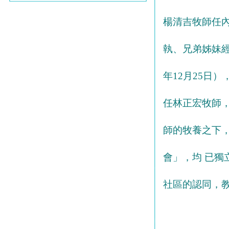
楊清吉牧師任
執、兄弟姊妹經
年12月25日
任林正宏牧師
師的牧養之下
會」，均 已
社區的認同，