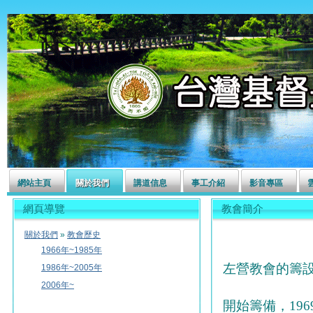
左營長老教會
網站主頁
關於我們
講道信息
事工介紹
影音專區
網頁導覽
教會簡介
關於我們
»
教會歷史
1966年~1985年
左營教會的籌設
1986年~2005年
2006年~
開始籌備，19