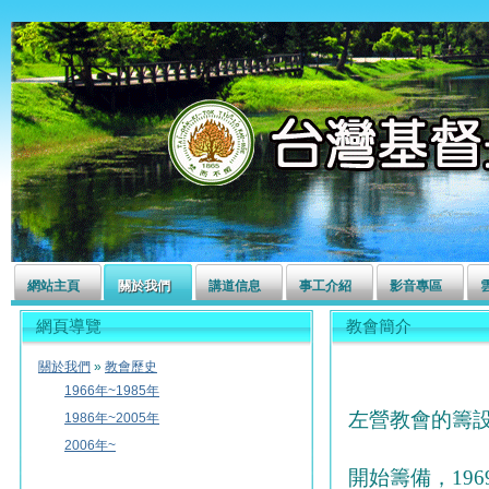
左營長老教會
網站主頁
關於我們
講道信息
事工介紹
影音專區
網頁導覽
教會簡介
關於我們
»
教會歷史
1966年~1985年
左營教會的籌設
1986年~2005年
2006年~
開始籌備，19