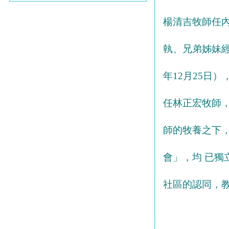
楊清吉牧師任
執、兄弟姊妹經
年12月25日
任林正宏牧師
師的牧養之下
會」，均 已
社區的認同，